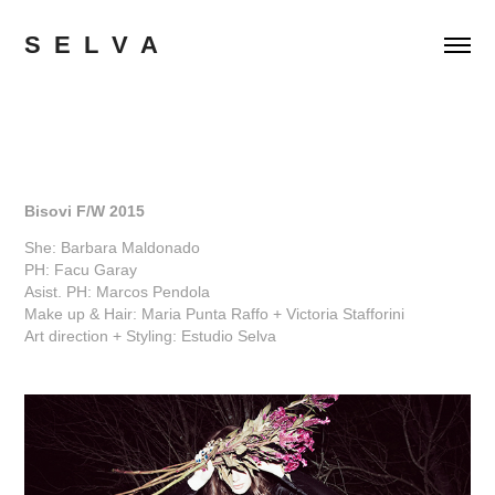
S  E  L  V  A
Bisovi F/W 2015
She: Barbara Maldonado
PH: Facu Garay
Asist. PH: Marcos Pendola
Make up & Hair: Maria Punta Raffo + Victoria Stafforini
Art direction + Styling: Estudio Selva